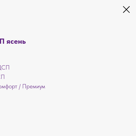
П ясень
ЛДСП
СП
Комфорт / Премиум