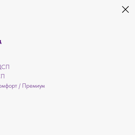
ц
ЛДСП
СП
Комфорт / Премиум