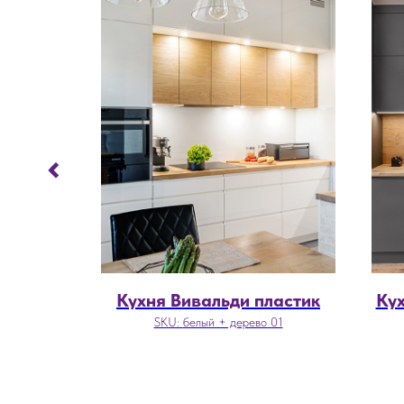
вист
Кухня Вивальди пластик
Ку
SKU:
белый + дерево 01