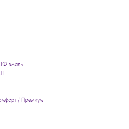
ДФ эмаль
СП
Комфорт / Премиум